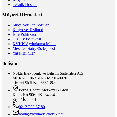
Teknik Destek
Müşteri Hizmetleri
Sıkça Sorulan Sorular
Kargo ve Teslimat
İade Politikası
Gizlilik Politikası
KVKK Aydınlatma Metni
Mesafeli Satış Sözleşmesi
Yasal Bilgiler
İletişim
Nokta Elektronik ve Bilişim Sistemleri A.Ş.
MERSİS: 0631-0730-5210-0020
Ticaret Sicil No: 555138-0
Perpa Ticaret Merkezi B Blok
Kat 8 No.906 P.K. 34384
Şişli / İstanbul
0212 222 87 80
nokta@noktaelektronik.net