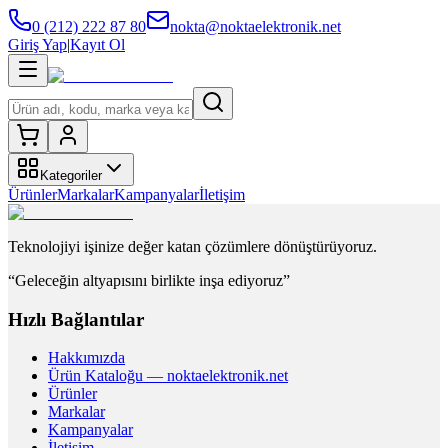
0 (212) 222 87 80
nokta@noktaelektronik.net
Giriş Yap
|
Kayıt Ol
Kategoriler
Ürünler
Markalar
Kampanyalar
İletişim
Teknolojiyi işinize değer katan çözümlere dönüştürüyoruz.
“Geleceğin altyapısını birlikte inşa ediyoruz”
Hızlı Bağlantılar
Hakkımızda
Ürün Kataloğu — noktaelektronik.net
Ürünler
Markalar
Kampanyalar
İletişim