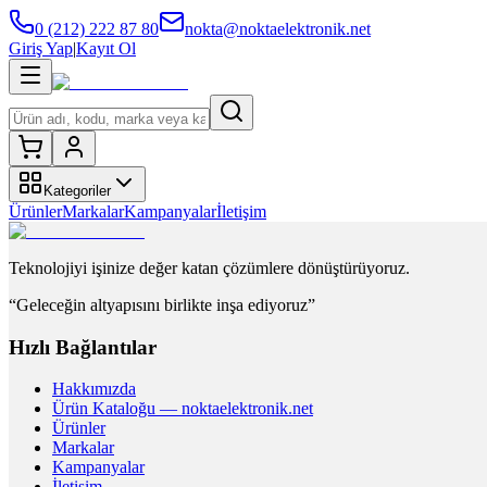
0 (212) 222 87 80
nokta@noktaelektronik.net
Giriş Yap
|
Kayıt Ol
Kategoriler
Ürünler
Markalar
Kampanyalar
İletişim
Teknolojiyi işinize değer katan çözümlere dönüştürüyoruz.
“Geleceğin altyapısını birlikte inşa ediyoruz”
Hızlı Bağlantılar
Hakkımızda
Ürün Kataloğu — noktaelektronik.net
Ürünler
Markalar
Kampanyalar
İletişim