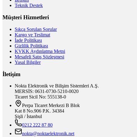
Teknik Destek
Müşteri Hizmetleri
Sıkça Sorulan Sorular
Kargo ve Teslimat
İade Politikası
Gizlilik Politikası
KVKK Aydınlatma Metni
Mesafeli Satış Sözleşmesi
Yasal Bilgiler
İletişim
Nokta Elektronik ve Bilişim Sistemleri A.Ş.
MERSİS: 0631-0730-5210-0020
Ticaret Sicil No: 555138-0
Perpa Ticaret Merkezi B Blok
Kat 8 No.906 P.K. 34384
Şişli / İstanbul
0212 222 87 80
nokta@noktaelektronik.net