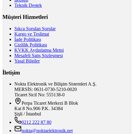
Teknik Destek
Müşteri Hizmetleri
Sıkça Sorulan Sorular
Kargo ve Teslimat
İade Politikası
Gizlilik Politikası
KVKK Aydınlatma Metni
Mesafeli Satış Sözleşmesi
Yasal Bilgiler
İletişim
Nokta Elektronik ve Bilişim Sistemleri A.Ş.
MERSİS: 0631-0730-5210-0020
Ticaret Sicil No: 555138-0
Perpa Ticaret Merkezi B Blok
Kat 8 No.906 P.K. 34384
Şişli / İstanbul
0212 222 87 80
nokta@noktaelektronik.net