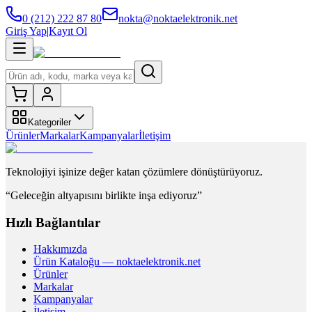
0 (212) 222 87 80
nokta@noktaelektronik.net
Giriş Yap
|
Kayıt Ol
Kategoriler
Ürünler
Markalar
Kampanyalar
İletişim
Teknolojiyi işinize değer katan çözümlere dönüştürüyoruz.
“Geleceğin altyapısını birlikte inşa ediyoruz”
Hızlı Bağlantılar
Hakkımızda
Ürün Kataloğu — noktaelektronik.net
Ürünler
Markalar
Kampanyalar
İletişim