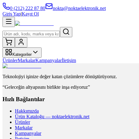
0 (212) 222 87 80
nokta@noktaelektronik.net
Giriş Yap
|
Kayıt Ol
Kategoriler
Ürünler
Markalar
Kampanyalar
İletişim
Teknolojiyi işinize değer katan çözümlere dönüştürüyoruz.
“Geleceğin altyapısını birlikte inşa ediyoruz”
Hızlı Bağlantılar
Hakkımızda
Ürün Kataloğu — noktaelektronik.net
Ürünler
Markalar
Kampanyalar
İletişim