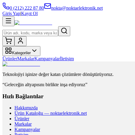
0 (212) 222 87 80
nokta@noktaelektronik.net
Giriş Yap
|
Kayıt Ol
Kategoriler
Ürünler
Markalar
Kampanyalar
İletişim
Teknolojiyi işinize değer katan çözümlere dönüştürüyoruz.
“Geleceğin altyapısını birlikte inşa ediyoruz”
Hızlı Bağlantılar
Hakkımızda
Ürün Kataloğu — noktaelektronik.net
Ürünler
Markalar
Kampanyalar
İletişim