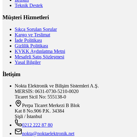
Teknik Destek
Müşteri Hizmetleri
Sıkça Sorulan Sorular
Kargo ve Teslimat
İade Politikası
Gizlilik Politikası
KVKK Aydınlatma Metni
Mesafeli Satış Sözleşmesi
Yasal Bilgiler
İletişim
Nokta Elektronik ve Bilişim Sistemleri A.Ş.
MERSİS: 0631-0730-5210-0020
Ticaret Sicil No: 555138-0
Perpa Ticaret Merkezi B Blok
Kat 8 No.906 P.K. 34384
Şişli / İstanbul
0212 222 87 80
nokta@noktaelektronik.net