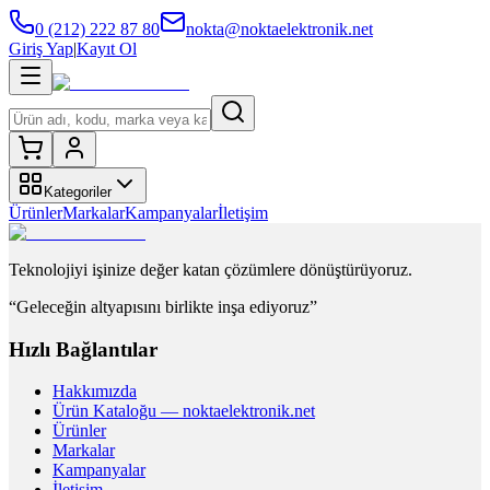
0 (212) 222 87 80
nokta@noktaelektronik.net
Giriş Yap
|
Kayıt Ol
Kategoriler
Ürünler
Markalar
Kampanyalar
İletişim
Teknolojiyi işinize değer katan çözümlere dönüştürüyoruz.
“Geleceğin altyapısını birlikte inşa ediyoruz”
Hızlı Bağlantılar
Hakkımızda
Ürün Kataloğu — noktaelektronik.net
Ürünler
Markalar
Kampanyalar
İletişim