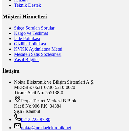
Teknik Destek
Müşteri Hizmetleri
Sıkça Sorulan Sorular
Kargo ve Teslimat
İade Politikası
Gizlilik Politikası
KVKK Aydınlatma Metni
Mesafeli Satış Sözleşmesi
Yasal Bilgiler
İletişim
Nokta Elektronik ve Bilişim Sistemleri A.Ş.
MERSİS: 0631-0730-5210-0020
Ticaret Sicil No: 555138-0
Perpa Ticaret Merkezi B Blok
Kat 8 No.906 P.K. 34384
Şişli / İstanbul
0212 222 87 80
nokta@noktaelektronik.net