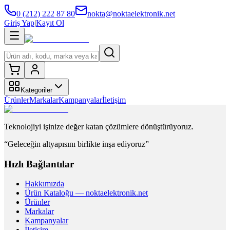
0 (212) 222 87 80
nokta@noktaelektronik.net
Giriş Yap
|
Kayıt Ol
Kategoriler
Ürünler
Markalar
Kampanyalar
İletişim
Teknolojiyi işinize değer katan çözümlere dönüştürüyoruz.
“Geleceğin altyapısını birlikte inşa ediyoruz”
Hızlı Bağlantılar
Hakkımızda
Ürün Kataloğu — noktaelektronik.net
Ürünler
Markalar
Kampanyalar
İletişim