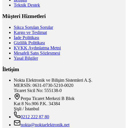
Teknik Destek
Müşteri Hizmetleri
Sıkça Sorulan Sorular
Kargo ve Teslimat
İade Politikası
Gizlilik Politikası
KVKK Aydınlatma Metni
Mesafeli Satış Sözleşmesi
Yasal Bilgiler
İletişim
Nokta Elektronik ve Bilişim Sistemleri A.Ş.
MERSİS: 0631-0730-5210-0020
Ticaret Sicil No: 555138-0
Perpa Ticaret Merkezi B Blok
Kat 8 No.906 P.K. 34384
Şişli / İstanbul
0212 222 87 80
nokta@noktaelektronik.net