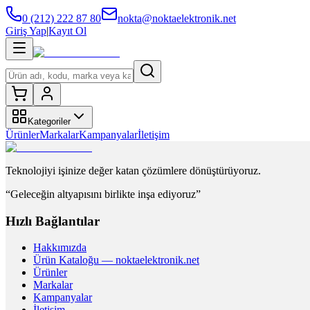
0 (212) 222 87 80
nokta@noktaelektronik.net
Giriş Yap
|
Kayıt Ol
Kategoriler
Ürünler
Markalar
Kampanyalar
İletişim
Teknolojiyi işinize değer katan çözümlere dönüştürüyoruz.
“Geleceğin altyapısını birlikte inşa ediyoruz”
Hızlı Bağlantılar
Hakkımızda
Ürün Kataloğu — noktaelektronik.net
Ürünler
Markalar
Kampanyalar
İletişim