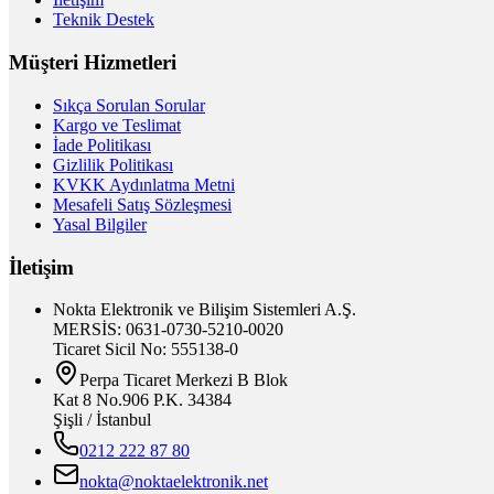
Teknik Destek
Müşteri Hizmetleri
Sıkça Sorulan Sorular
Kargo ve Teslimat
İade Politikası
Gizlilik Politikası
KVKK Aydınlatma Metni
Mesafeli Satış Sözleşmesi
Yasal Bilgiler
İletişim
Nokta Elektronik ve Bilişim Sistemleri A.Ş.
MERSİS: 0631-0730-5210-0020
Ticaret Sicil No: 555138-0
Perpa Ticaret Merkezi B Blok
Kat 8 No.906 P.K. 34384
Şişli / İstanbul
0212 222 87 80
nokta@noktaelektronik.net