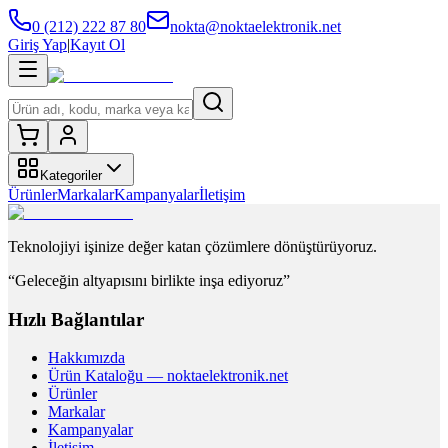
0 (212) 222 87 80
nokta@noktaelektronik.net
Giriş Yap
|
Kayıt Ol
Kategoriler
Ürünler
Markalar
Kampanyalar
İletişim
Teknolojiyi işinize değer katan çözümlere dönüştürüyoruz.
“Geleceğin altyapısını birlikte inşa ediyoruz”
Hızlı Bağlantılar
Hakkımızda
Ürün Kataloğu — noktaelektronik.net
Ürünler
Markalar
Kampanyalar
İletişim