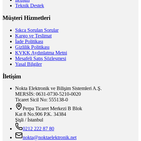
Teknik Destek
Müşteri Hizmetleri
Sıkça Sorulan Sorular
Kargo ve Teslimat
İade Politikası
Gizlilik Politikası
KVKK Aydınlatma Metni
Mesafeli Satış Sözleşmesi
Yasal Bilgiler
İletişim
Nokta Elektronik ve Bilişim Sistemleri A.Ş.
MERSİS: 0631-0730-5210-0020
Ticaret Sicil No: 555138-0
Perpa Ticaret Merkezi B Blok
Kat 8 No.906 P.K. 34384
Şişli / İstanbul
0212 222 87 80
nokta@noktaelektronik.net