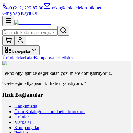
0 (212) 222 87 80
nokta@noktaelektronik.net
Giriş Yap
|
Kayıt Ol
Kategoriler
Ürünler
Markalar
Kampanyalar
İletişim
Teknolojiyi işinize değer katan çözümlere dönüştürüyoruz.
“Geleceğin altyapısını birlikte inşa ediyoruz”
Hızlı Bağlantılar
Hakkımızda
Ürün Kataloğu — noktaelektronik.net
Ürünler
Markalar
Kampanyalar
İletişim