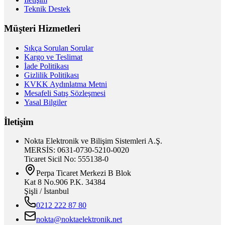
Teknik Destek
Müşteri Hizmetleri
Sıkça Sorulan Sorular
Kargo ve Teslimat
İade Politikası
Gizlilik Politikası
KVKK Aydınlatma Metni
Mesafeli Satış Sözleşmesi
Yasal Bilgiler
İletişim
Nokta Elektronik ve Bilişim Sistemleri A.Ş.
MERSİS: 0631-0730-5210-0020
Ticaret Sicil No: 555138-0
Perpa Ticaret Merkezi B Blok
Kat 8 No.906 P.K. 34384
Şişli / İstanbul
0212 222 87 80
nokta@noktaelektronik.net