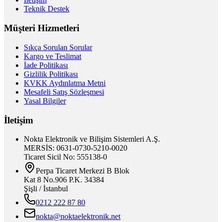
Teknik Destek
Müşteri Hizmetleri
Sıkça Sorulan Sorular
Kargo ve Teslimat
İade Politikası
Gizlilik Politikası
KVKK Aydınlatma Metni
Mesafeli Satış Sözleşmesi
Yasal Bilgiler
İletişim
Nokta Elektronik ve Bilişim Sistemleri A.Ş.
MERSİS: 0631-0730-5210-0020
Ticaret Sicil No: 555138-0
Perpa Ticaret Merkezi B Blok
Kat 8 No.906 P.K. 34384
Şişli / İstanbul
0212 222 87 80
nokta@noktaelektronik.net