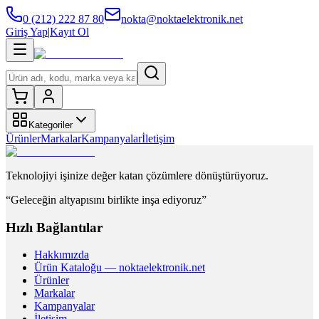
0 (212) 222 87 80
nokta@noktaelektronik.net
Giriş Yap
|
Kayıt Ol
Kategoriler
Ürünler
Markalar
Kampanyalar
İletişim
Teknolojiyi işinize değer katan çözümlere dönüştürüyoruz.
“Geleceğin altyapısını birlikte inşa ediyoruz”
Hızlı Bağlantılar
Hakkımızda
Ürün Kataloğu — noktaelektronik.net
Ürünler
Markalar
Kampanyalar
İletişim