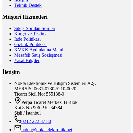
Teknik Destek
Müşteri Hizmetleri
Sıkça Sorulan Sorular
Kargo ve Teslimat
İade Politikası
Gizlilik Politikası
KVKK Aydınlatma Metni
Mesafeli Satış Sözleşmesi
Yasal Bilgiler
İletişim
Nokta Elektronik ve Bilişim Sistemleri A.Ş.
MERSİS: 0631-0730-5210-0020
Ticaret Sicil No: 555138-0
Perpa Ticaret Merkezi B Blok
Kat 8 No.906 P.K. 34384
Şişli / İstanbul
0212 222 87 80
nokta@noktaelektronik.net