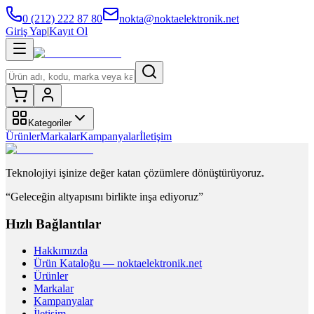
0 (212) 222 87 80
nokta@noktaelektronik.net
Giriş Yap
|
Kayıt Ol
Kategoriler
Ürünler
Markalar
Kampanyalar
İletişim
Teknolojiyi işinize değer katan çözümlere dönüştürüyoruz.
“Geleceğin altyapısını birlikte inşa ediyoruz”
Hızlı Bağlantılar
Hakkımızda
Ürün Kataloğu — noktaelektronik.net
Ürünler
Markalar
Kampanyalar
İletişim