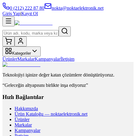
0 (212) 222 87 80
nokta@noktaelektronik.net
Giriş Yap
|
Kayıt Ol
Kategoriler
Ürünler
Markalar
Kampanyalar
İletişim
Teknolojiyi işinize değer katan çözümlere dönüştürüyoruz.
“Geleceğin altyapısını birlikte inşa ediyoruz”
Hızlı Bağlantılar
Hakkımızda
Ürün Kataloğu — noktaelektronik.net
Ürünler
Markalar
Kampanyalar
İletişim