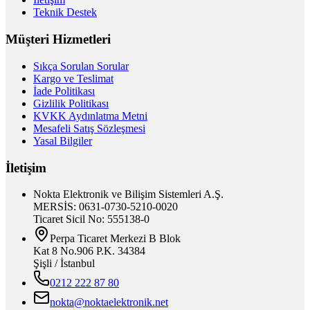
Teknik Destek
Müşteri Hizmetleri
Sıkça Sorulan Sorular
Kargo ve Teslimat
İade Politikası
Gizlilik Politikası
KVKK Aydınlatma Metni
Mesafeli Satış Sözleşmesi
Yasal Bilgiler
İletişim
Nokta Elektronik ve Bilişim Sistemleri A.Ş.
MERSİS: 0631-0730-5210-0020
Ticaret Sicil No: 555138-0
Perpa Ticaret Merkezi B Blok
Kat 8 No.906 P.K. 34384
Şişli / İstanbul
0212 222 87 80
nokta@noktaelektronik.net