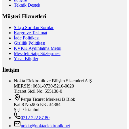
Teknik Destek
Müşteri Hizmetleri
Sıkça Sorulan Sorular
Kargo ve Teslimat
İade Politikası
Gizlilik Politikası
KVKK Aydınlatma Metni
Mesafeli Satış Sözleşmesi
Yasal Bilgiler
İletişim
Nokta Elektronik ve Bilişim Sistemleri A.Ş.
MERSİS: 0631-0730-5210-0020
Ticaret Sicil No: 555138-0
Perpa Ticaret Merkezi B Blok
Kat 8 No.906 P.K. 34384
Şişli / İstanbul
0212 222 87 80
nokta@noktaelektronik.net