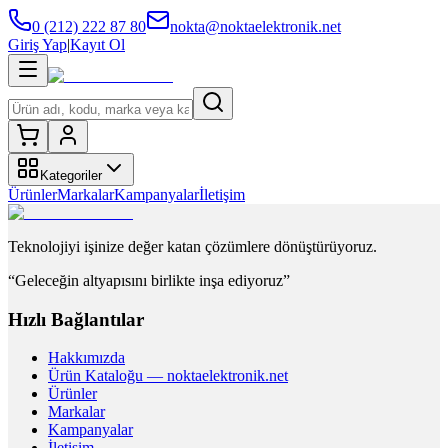
0 (212) 222 87 80
nokta@noktaelektronik.net
Giriş Yap
|
Kayıt Ol
Kategoriler
Ürünler
Markalar
Kampanyalar
İletişim
Teknolojiyi işinize değer katan çözümlere dönüştürüyoruz.
“Geleceğin altyapısını birlikte inşa ediyoruz”
Hızlı Bağlantılar
Hakkımızda
Ürün Kataloğu — noktaelektronik.net
Ürünler
Markalar
Kampanyalar
İletişim