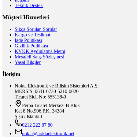
Teknik Destek
Müşteri Hizmetleri
Sıkça Sorulan Sorular
Kargo ve Teslimat
İade Politikası
Gizlilik Politikası
KVKK Aydınlatma Metni
Mesafeli Satış Sözleşmesi
Yasal Bilgiler
İletişim
Nokta Elektronik ve Bilişim Sistemleri A.Ş.
MERSİS: 0631-0730-5210-0020
Ticaret Sicil No: 555138-0
Perpa Ticaret Merkezi B Blok
Kat 8 No.906 P.K. 34384
Şişli / İstanbul
0212 222 87 80
nokta@noktaelektronik.net