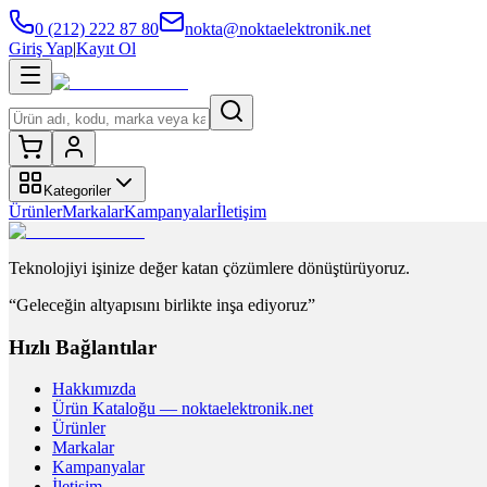
0 (212) 222 87 80
nokta@noktaelektronik.net
Giriş Yap
|
Kayıt Ol
Kategoriler
Ürünler
Markalar
Kampanyalar
İletişim
Teknolojiyi işinize değer katan çözümlere dönüştürüyoruz.
“Geleceğin altyapısını birlikte inşa ediyoruz”
Hızlı Bağlantılar
Hakkımızda
Ürün Kataloğu — noktaelektronik.net
Ürünler
Markalar
Kampanyalar
İletişim