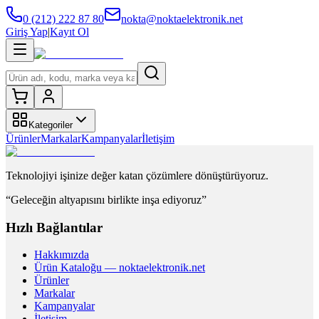
0 (212) 222 87 80
nokta@noktaelektronik.net
Giriş Yap
|
Kayıt Ol
Kategoriler
Ürünler
Markalar
Kampanyalar
İletişim
Teknolojiyi işinize değer katan çözümlere dönüştürüyoruz.
“Geleceğin altyapısını birlikte inşa ediyoruz”
Hızlı Bağlantılar
Hakkımızda
Ürün Kataloğu — noktaelektronik.net
Ürünler
Markalar
Kampanyalar
İletişim