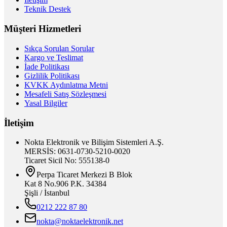
Teknik Destek
Müşteri Hizmetleri
Sıkça Sorulan Sorular
Kargo ve Teslimat
İade Politikası
Gizlilik Politikası
KVKK Aydınlatma Metni
Mesafeli Satış Sözleşmesi
Yasal Bilgiler
İletişim
Nokta Elektronik ve Bilişim Sistemleri A.Ş.
MERSİS: 0631-0730-5210-0020
Ticaret Sicil No: 555138-0
Perpa Ticaret Merkezi B Blok
Kat 8 No.906 P.K. 34384
Şişli / İstanbul
0212 222 87 80
nokta@noktaelektronik.net