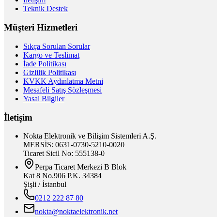
Teknik Destek
Müşteri Hizmetleri
Sıkça Sorulan Sorular
Kargo ve Teslimat
İade Politikası
Gizlilik Politikası
KVKK Aydınlatma Metni
Mesafeli Satış Sözleşmesi
Yasal Bilgiler
İletişim
Nokta Elektronik ve Bilişim Sistemleri A.Ş.
MERSİS: 0631-0730-5210-0020
Ticaret Sicil No: 555138-0
Perpa Ticaret Merkezi B Blok
Kat 8 No.906 P.K. 34384
Şişli / İstanbul
0212 222 87 80
nokta@noktaelektronik.net