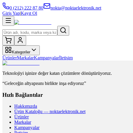
0 (212) 222 87 80
nokta@noktaelektronik.net
Giriş Yap
|
Kayıt Ol
Kategoriler
Ürünler
Markalar
Kampanyalar
İletişim
Teknolojiyi işinize değer katan çözümlere dönüştürüyoruz.
“Geleceğin altyapısını birlikte inşa ediyoruz”
Hızlı Bağlantılar
Hakkımızda
Ürün Kataloğu — noktaelektronik.net
Ürünler
Markalar
Kampanyalar
İletişim