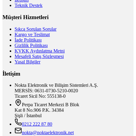
Teknik Destek
Müşteri Hizmetleri
Sıkça Sorulan Sorular
Kargo ve Teslimat
İade Politikası
Gizlilik Politikası
KVKK Aydınlatma Metni
Mesafeli Satış Sözleşmesi
Yasal Bilgiler
İletişim
Nokta Elektronik ve Bilişim Sistemleri A.Ş.
MERSİS: 0631-0730-5210-0020
Ticaret Sicil No: 555138-0
Perpa Ticaret Merkezi B Blok
Kat 8 No.906 P.K. 34384
Şişli / İstanbul
0212 222 87 80
nokta@noktaelektronik.net