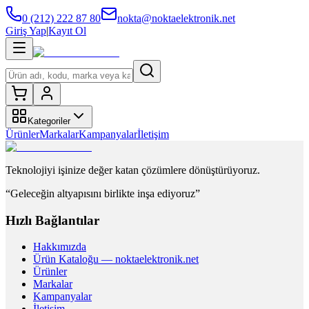
0 (212) 222 87 80
nokta@noktaelektronik.net
Giriş Yap
|
Kayıt Ol
Kategoriler
Ürünler
Markalar
Kampanyalar
İletişim
Teknolojiyi işinize değer katan çözümlere dönüştürüyoruz.
“Geleceğin altyapısını birlikte inşa ediyoruz”
Hızlı Bağlantılar
Hakkımızda
Ürün Kataloğu — noktaelektronik.net
Ürünler
Markalar
Kampanyalar
İletişim