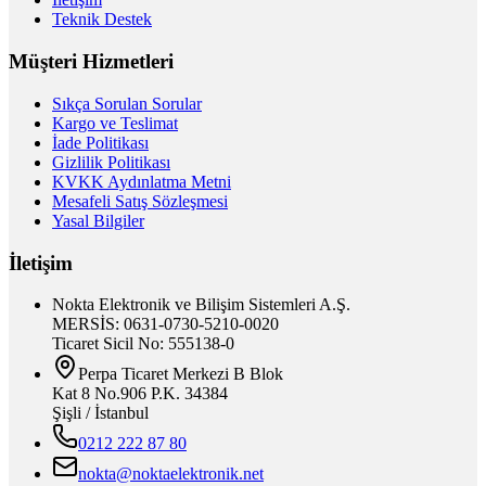
Teknik Destek
Müşteri Hizmetleri
Sıkça Sorulan Sorular
Kargo ve Teslimat
İade Politikası
Gizlilik Politikası
KVKK Aydınlatma Metni
Mesafeli Satış Sözleşmesi
Yasal Bilgiler
İletişim
Nokta Elektronik ve Bilişim Sistemleri A.Ş.
MERSİS: 0631-0730-5210-0020
Ticaret Sicil No: 555138-0
Perpa Ticaret Merkezi B Blok
Kat 8 No.906 P.K. 34384
Şişli / İstanbul
0212 222 87 80
nokta@noktaelektronik.net