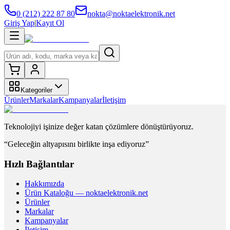
0 (212) 222 87 80
nokta@noktaelektronik.net
Giriş Yap
|
Kayıt Ol
Kategoriler
Ürünler
Markalar
Kampanyalar
İletişim
Teknolojiyi işinize değer katan çözümlere dönüştürüyoruz.
“Geleceğin altyapısını birlikte inşa ediyoruz”
Hızlı Bağlantılar
Hakkımızda
Ürün Kataloğu — noktaelektronik.net
Ürünler
Markalar
Kampanyalar
İletişim