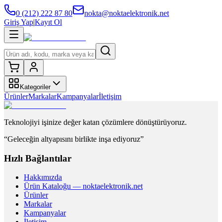
0 (212) 222 87 80
nokta@noktaelektronik.net
Giriş Yap
|
Kayıt Ol
Kategoriler
Ürünler
Markalar
Kampanyalar
İletişim
Teknolojiyi işinize değer katan çözümlere dönüştürüyoruz.
“Geleceğin altyapısını birlikte inşa ediyoruz”
Hızlı Bağlantılar
Hakkımızda
Ürün Kataloğu — noktaelektronik.net
Ürünler
Markalar
Kampanyalar
İletişim