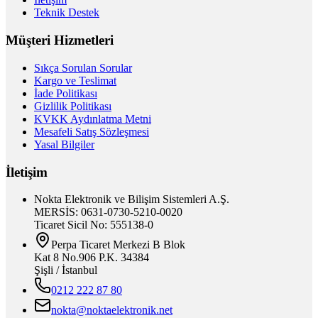
Teknik Destek
Müşteri Hizmetleri
Sıkça Sorulan Sorular
Kargo ve Teslimat
İade Politikası
Gizlilik Politikası
KVKK Aydınlatma Metni
Mesafeli Satış Sözleşmesi
Yasal Bilgiler
İletişim
Nokta Elektronik ve Bilişim Sistemleri A.Ş.
MERSİS: 0631-0730-5210-0020
Ticaret Sicil No: 555138-0
Perpa Ticaret Merkezi B Blok
Kat 8 No.906 P.K. 34384
Şişli / İstanbul
0212 222 87 80
nokta@noktaelektronik.net