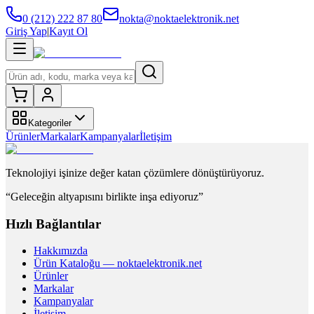
0 (212) 222 87 80
nokta@noktaelektronik.net
Giriş Yap
|
Kayıt Ol
Kategoriler
Ürünler
Markalar
Kampanyalar
İletişim
Teknolojiyi işinize değer katan çözümlere dönüştürüyoruz.
“Geleceğin altyapısını birlikte inşa ediyoruz”
Hızlı Bağlantılar
Hakkımızda
Ürün Kataloğu — noktaelektronik.net
Ürünler
Markalar
Kampanyalar
İletişim