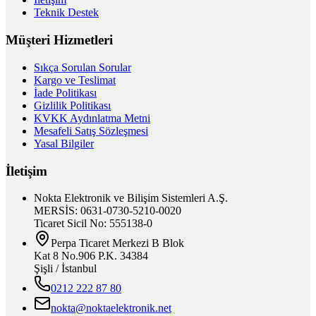
Teknik Destek
Müşteri Hizmetleri
Sıkça Sorulan Sorular
Kargo ve Teslimat
İade Politikası
Gizlilik Politikası
KVKK Aydınlatma Metni
Mesafeli Satış Sözleşmesi
Yasal Bilgiler
İletişim
Nokta Elektronik ve Bilişim Sistemleri A.Ş.
MERSİS: 0631-0730-5210-0020
Ticaret Sicil No: 555138-0
Perpa Ticaret Merkezi B Blok
Kat 8 No.906 P.K. 34384
Şişli / İstanbul
0212 222 87 80
nokta@noktaelektronik.net