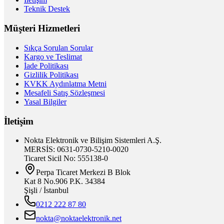
Teknik Destek
Müşteri Hizmetleri
Sıkça Sorulan Sorular
Kargo ve Teslimat
İade Politikası
Gizlilik Politikası
KVKK Aydınlatma Metni
Mesafeli Satış Sözleşmesi
Yasal Bilgiler
İletişim
Nokta Elektronik ve Bilişim Sistemleri A.Ş.
MERSİS: 0631-0730-5210-0020
Ticaret Sicil No: 555138-0
Perpa Ticaret Merkezi B Blok
Kat 8 No.906 P.K. 34384
Şişli / İstanbul
0212 222 87 80
nokta@noktaelektronik.net