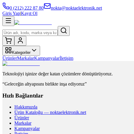
0 (212) 222 87 80
nokta@noktaelektronik.net
Giriş Yap
|
Kayıt Ol
Kategoriler
Ürünler
Markalar
Kampanyalar
İletişim
Teknolojiyi işinize değer katan çözümlere dönüştürüyoruz.
“Geleceğin altyapısını birlikte inşa ediyoruz”
Hızlı Bağlantılar
Hakkımızda
Ürün Kataloğu — noktaelektronik.net
Ürünler
Markalar
Kampanyalar
İletişim