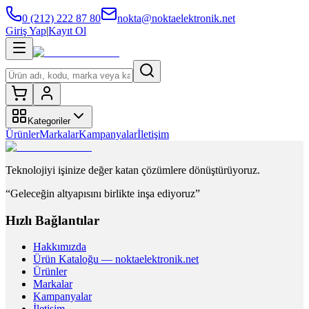
0 (212) 222 87 80
nokta@noktaelektronik.net
Giriş Yap
|
Kayıt Ol
Kategoriler
Ürünler
Markalar
Kampanyalar
İletişim
Teknolojiyi işinize değer katan çözümlere dönüştürüyoruz.
“Geleceğin altyapısını birlikte inşa ediyoruz”
Hızlı Bağlantılar
Hakkımızda
Ürün Kataloğu — noktaelektronik.net
Ürünler
Markalar
Kampanyalar
İletişim