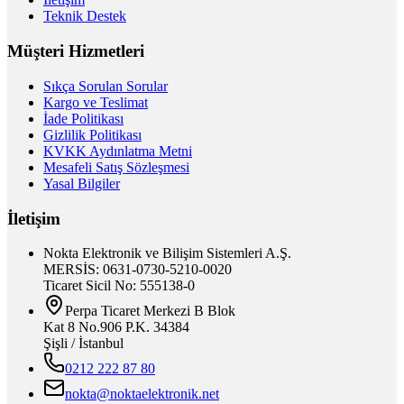
Teknik Destek
Müşteri Hizmetleri
Sıkça Sorulan Sorular
Kargo ve Teslimat
İade Politikası
Gizlilik Politikası
KVKK Aydınlatma Metni
Mesafeli Satış Sözleşmesi
Yasal Bilgiler
İletişim
Nokta Elektronik ve Bilişim Sistemleri A.Ş.
MERSİS: 0631-0730-5210-0020
Ticaret Sicil No: 555138-0
Perpa Ticaret Merkezi B Blok
Kat 8 No.906 P.K. 34384
Şişli / İstanbul
0212 222 87 80
nokta@noktaelektronik.net