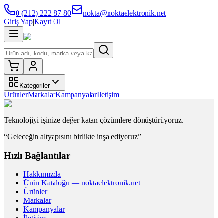
0 (212) 222 87 80
nokta@noktaelektronik.net
Giriş Yap
|
Kayıt Ol
Kategoriler
Ürünler
Markalar
Kampanyalar
İletişim
Teknolojiyi işinize değer katan çözümlere dönüştürüyoruz.
“Geleceğin altyapısını birlikte inşa ediyoruz”
Hızlı Bağlantılar
Hakkımızda
Ürün Kataloğu — noktaelektronik.net
Ürünler
Markalar
Kampanyalar
İletişim