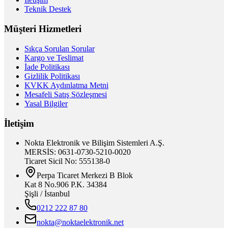
Teknik Destek
Müşteri Hizmetleri
Sıkça Sorulan Sorular
Kargo ve Teslimat
İade Politikası
Gizlilik Politikası
KVKK Aydınlatma Metni
Mesafeli Satış Sözleşmesi
Yasal Bilgiler
İletişim
Nokta Elektronik ve Bilişim Sistemleri A.Ş.
MERSİS: 0631-0730-5210-0020
Ticaret Sicil No: 555138-0
Perpa Ticaret Merkezi B Blok
Kat 8 No.906 P.K. 34384
Şişli / İstanbul
0212 222 87 80
nokta@noktaelektronik.net