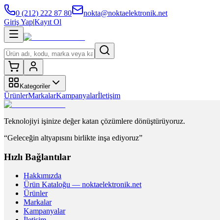
0 (212) 222 87 80
nokta@noktaelektronik.net
Giriş Yap
|
Kayıt Ol
Kategoriler
Ürünler
Markalar
Kampanyalar
İletişim
Teknolojiyi işinize değer katan çözümlere dönüştürüyoruz.
“Geleceğin altyapısını birlikte inşa ediyoruz”
Hızlı Bağlantılar
Hakkımızda
Ürün Kataloğu — noktaelektronik.net
Ürünler
Markalar
Kampanyalar
İletişim