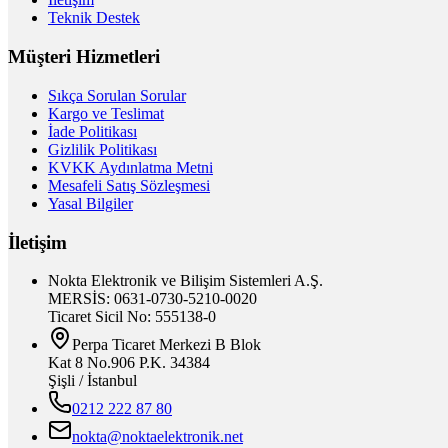
Teknik Destek
Müşteri Hizmetleri
Sıkça Sorulan Sorular
Kargo ve Teslimat
İade Politikası
Gizlilik Politikası
KVKK Aydınlatma Metni
Mesafeli Satış Sözleşmesi
Yasal Bilgiler
İletişim
Nokta Elektronik ve Bilişim Sistemleri A.Ş.
MERSİS: 0631-0730-5210-0020
Ticaret Sicil No: 555138-0
Perpa Ticaret Merkezi B Blok
Kat 8 No.906 P.K. 34384
Şişli / İstanbul
0212 222 87 80
nokta@noktaelektronik.net