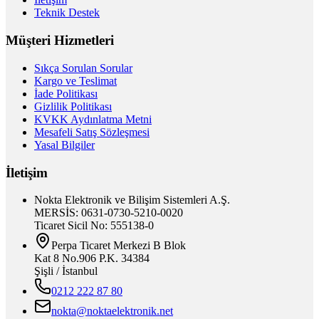
Teknik Destek
Müşteri Hizmetleri
Sıkça Sorulan Sorular
Kargo ve Teslimat
İade Politikası
Gizlilik Politikası
KVKK Aydınlatma Metni
Mesafeli Satış Sözleşmesi
Yasal Bilgiler
İletişim
Nokta Elektronik ve Bilişim Sistemleri A.Ş.
MERSİS: 0631-0730-5210-0020
Ticaret Sicil No: 555138-0
Perpa Ticaret Merkezi B Blok
Kat 8 No.906 P.K. 34384
Şişli / İstanbul
0212 222 87 80
nokta@noktaelektronik.net