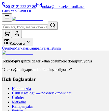
0 (212) 222 87 80
nokta@noktaelektronik.net
Giriş Yap
|
Kayıt Ol
Kategoriler
Ürünler
Markalar
Kampanyalar
İletişim
Teknolojiyi işinize değer katan çözümlere dönüştürüyoruz.
“Geleceğin altyapısını birlikte inşa ediyoruz”
Hızlı Bağlantılar
Hakkımızda
Ürün Kataloğu — noktaelektronik.net
Ürünler
Markalar
Kampanyalar
İletişim