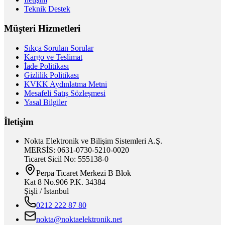
Teknik Destek
Müşteri Hizmetleri
Sıkça Sorulan Sorular
Kargo ve Teslimat
İade Politikası
Gizlilik Politikası
KVKK Aydınlatma Metni
Mesafeli Satış Sözleşmesi
Yasal Bilgiler
İletişim
Nokta Elektronik ve Bilişim Sistemleri A.Ş.
MERSİS: 0631-0730-5210-0020
Ticaret Sicil No: 555138-0
Perpa Ticaret Merkezi B Blok
Kat 8 No.906 P.K. 34384
Şişli / İstanbul
0212 222 87 80
nokta@noktaelektronik.net