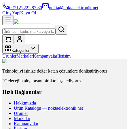
0 (212) 222 87 80
nokta@noktaelektronik.net
Giriş Yap
|
Kayıt Ol
Kategoriler
Ürünler
Markalar
Kampanyalar
İletişim
Teknolojiyi işinize değer katan çözümlere dönüştürüyoruz.
“Geleceğin altyapısını birlikte inşa ediyoruz”
Hızlı Bağlantılar
Hakkımızda
Ürün Kataloğu — noktaelektronik.net
Ürünler
Markalar
Kampanyalar
İletişim