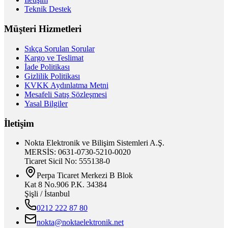
Teknik Destek
Müşteri Hizmetleri
Sıkça Sorulan Sorular
Kargo ve Teslimat
İade Politikası
Gizlilik Politikası
KVKK Aydınlatma Metni
Mesafeli Satış Sözleşmesi
Yasal Bilgiler
İletişim
Nokta Elektronik ve Bilişim Sistemleri A.Ş.
MERSİS: 0631-0730-5210-0020
Ticaret Sicil No: 555138-0
Perpa Ticaret Merkezi B Blok
Kat 8 No.906 P.K. 34384
Şişli / İstanbul
0212 222 87 80
nokta@noktaelektronik.net