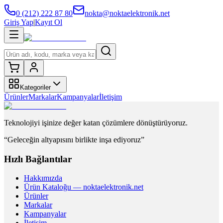
0 (212) 222 87 80
nokta@noktaelektronik.net
Giriş Yap
|
Kayıt Ol
Kategoriler
Ürünler
Markalar
Kampanyalar
İletişim
Teknolojiyi işinize değer katan çözümlere dönüştürüyoruz.
“Geleceğin altyapısını birlikte inşa ediyoruz”
Hızlı Bağlantılar
Hakkımızda
Ürün Kataloğu — noktaelektronik.net
Ürünler
Markalar
Kampanyalar
İletişim