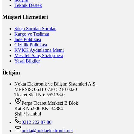
Teknik Destek
Müşteri Hizmetleri
Sıkça Sorulan Sorular
Kargo ve Teslimat
İade Politikası
Gizlilik Politikası
KVKK Aydınlatma Metni
Mesafeli Satış Sözleşmesi
Yasal Bilgiler
İletişim
Nokta Elektronik ve Bilişim Sistemleri A.Ş.
MERSİS: 0631-0730-5210-0020
Ticaret Sicil No: 555138-0
Perpa Ticaret Merkezi B Blok
Kat 8 No.906 P.K. 34384
Şişli / İstanbul
0212 222 87 80
nokta@noktaelektronik.net