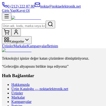
0 (212) 222 87 80
nokta@noktaelektronik.net
Giriş Yap
|
Kayıt Ol
Kategoriler
Ürünler
Markalar
Kampanyalar
İletişim
Teknolojiyi işinize değer katan çözümlere dönüştürüyoruz.
“Geleceğin altyapısını birlikte inşa ediyoruz”
Hızlı Bağlantılar
Hakkımızda
Ürün Kataloğu — noktaelektronik.net
Ürünler
Markalar
Kampanyalar
İletişim