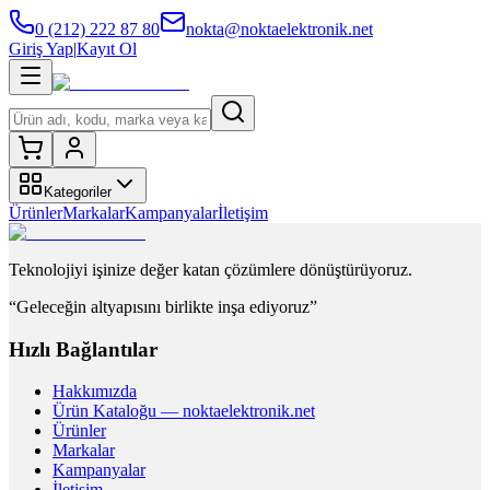
0 (212) 222 87 80
nokta@noktaelektronik.net
Giriş Yap
|
Kayıt Ol
Kategoriler
Ürünler
Markalar
Kampanyalar
İletişim
Teknolojiyi işinize değer katan çözümlere dönüştürüyoruz.
“Geleceğin altyapısını birlikte inşa ediyoruz”
Hızlı Bağlantılar
Hakkımızda
Ürün Kataloğu — noktaelektronik.net
Ürünler
Markalar
Kampanyalar
İletişim