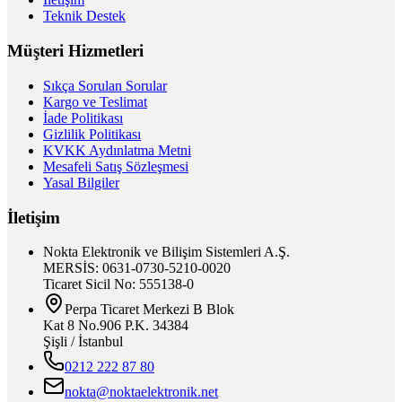
Teknik Destek
Müşteri Hizmetleri
Sıkça Sorulan Sorular
Kargo ve Teslimat
İade Politikası
Gizlilik Politikası
KVKK Aydınlatma Metni
Mesafeli Satış Sözleşmesi
Yasal Bilgiler
İletişim
Nokta Elektronik ve Bilişim Sistemleri A.Ş.
MERSİS: 0631-0730-5210-0020
Ticaret Sicil No: 555138-0
Perpa Ticaret Merkezi B Blok
Kat 8 No.906 P.K. 34384
Şişli / İstanbul
0212 222 87 80
nokta@noktaelektronik.net