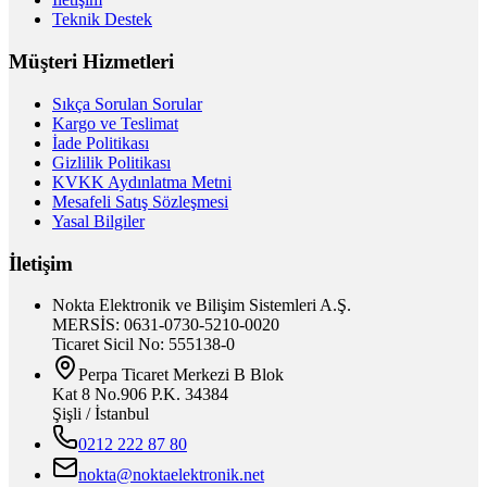
Teknik Destek
Müşteri Hizmetleri
Sıkça Sorulan Sorular
Kargo ve Teslimat
İade Politikası
Gizlilik Politikası
KVKK Aydınlatma Metni
Mesafeli Satış Sözleşmesi
Yasal Bilgiler
İletişim
Nokta Elektronik ve Bilişim Sistemleri A.Ş.
MERSİS: 0631-0730-5210-0020
Ticaret Sicil No: 555138-0
Perpa Ticaret Merkezi B Blok
Kat 8 No.906 P.K. 34384
Şişli / İstanbul
0212 222 87 80
nokta@noktaelektronik.net