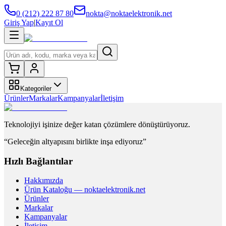
0 (212) 222 87 80
nokta@noktaelektronik.net
Giriş Yap
|
Kayıt Ol
Kategoriler
Ürünler
Markalar
Kampanyalar
İletişim
Teknolojiyi işinize değer katan çözümlere dönüştürüyoruz.
“Geleceğin altyapısını birlikte inşa ediyoruz”
Hızlı Bağlantılar
Hakkımızda
Ürün Kataloğu — noktaelektronik.net
Ürünler
Markalar
Kampanyalar
İletişim