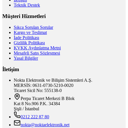
Teknik Destek
Müşteri Hizmetleri
Sıkça Sorulan Sorular
Kargo ve Teslimat
İade Politikası
Gizlilik Politikası
KVKK Aydınlatma Metni
Mesafeli Satış Sözleşmesi
Yasal Bilgiler
İletişim
Nokta Elektronik ve Bilişim Sistemleri A.Ş.
MERSİS: 0631-0730-5210-0020
Ticaret Sicil No: 555138-0
Perpa Ticaret Merkezi B Blok
Kat 8 No.906 P.K. 34384
Şişli / İstanbul
0212 222 87 80
nokta@noktaelektronik.net