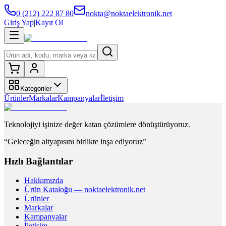
0 (212) 222 87 80
nokta@noktaelektronik.net
Giriş Yap
|
Kayıt Ol
Kategoriler
Ürünler
Markalar
Kampanyalar
İletişim
Teknolojiyi işinize değer katan çözümlere dönüştürüyoruz.
“Geleceğin altyapısını birlikte inşa ediyoruz”
Hızlı Bağlantılar
Hakkımızda
Ürün Kataloğu — noktaelektronik.net
Ürünler
Markalar
Kampanyalar
İletişim