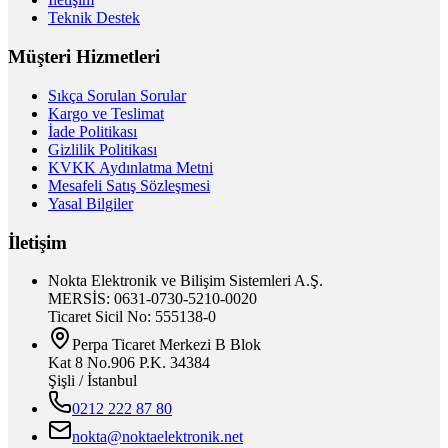
Teknik Destek
Müşteri Hizmetleri
Sıkça Sorulan Sorular
Kargo ve Teslimat
İade Politikası
Gizlilik Politikası
KVKK Aydınlatma Metni
Mesafeli Satış Sözleşmesi
Yasal Bilgiler
İletişim
Nokta Elektronik ve Bilişim Sistemleri A.Ş.
MERSİS: 0631-0730-5210-0020
Ticaret Sicil No: 555138-0
Perpa Ticaret Merkezi B Blok
Kat 8 No.906 P.K. 34384
Şişli / İstanbul
0212 222 87 80
nokta@noktaelektronik.net