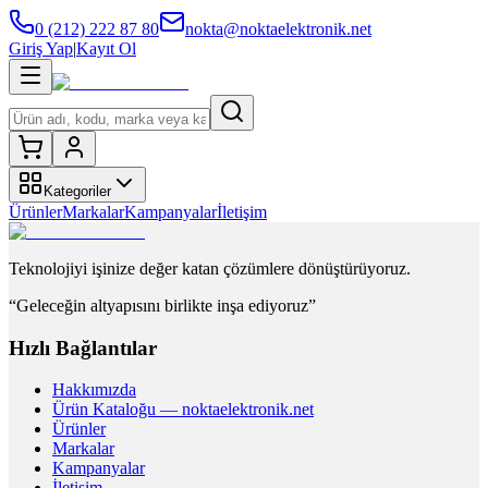
0 (212) 222 87 80
nokta@noktaelektronik.net
Giriş Yap
|
Kayıt Ol
Kategoriler
Ürünler
Markalar
Kampanyalar
İletişim
Teknolojiyi işinize değer katan çözümlere dönüştürüyoruz.
“Geleceğin altyapısını birlikte inşa ediyoruz”
Hızlı Bağlantılar
Hakkımızda
Ürün Kataloğu — noktaelektronik.net
Ürünler
Markalar
Kampanyalar
İletişim