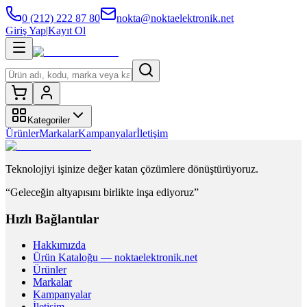
0 (212) 222 87 80
nokta@noktaelektronik.net
Giriş Yap
|
Kayıt Ol
Kategoriler
Ürünler
Markalar
Kampanyalar
İletişim
Teknolojiyi işinize değer katan çözümlere dönüştürüyoruz.
“Geleceğin altyapısını birlikte inşa ediyoruz”
Hızlı Bağlantılar
Hakkımızda
Ürün Kataloğu — noktaelektronik.net
Ürünler
Markalar
Kampanyalar
İletişim