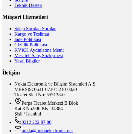
Teknik Destek
Müşteri Hizmetleri
Sıkça Sorulan Sorular
Kargo ve Teslimat
İade Politikası
Gizlilik Politikası
KVKK Aydınlatma Metni
Mesafeli Satış Sözleşmesi
Yasal Bilgiler
İletişim
Nokta Elektronik ve Bilişim Sistemleri A.Ş.
MERSİS: 0631-0730-5210-0020
Ticaret Sicil No: 555138-0
Perpa Ticaret Merkezi B Blok
Kat 8 No.906 P.K. 34384
Şişli / İstanbul
0212 222 87 80
nokta@noktaelektronik.net