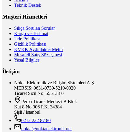
Teknik Destek
Müşteri Hizmetleri
Sıkça Sorulan Sorular
Kargo ve Teslimat
İade Politikası
Gizlilik Politikası
KVKK Aydınlatma Metni
Mesafeli Satış Sözleşmesi
Yasal Bilgiler
İletişim
Nokta Elektronik ve Bilişim Sistemleri A.Ş.
MERSİS: 0631-0730-5210-0020
Ticaret Sicil No: 555138-0
Perpa Ticaret Merkezi B Blok
Kat 8 No.906 P.K. 34384
Şişli / İstanbul
0212 222 87 80
nokta@noktaelektronik.net