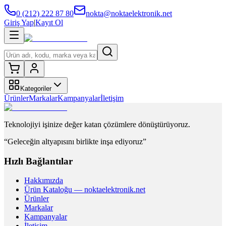
0 (212) 222 87 80
nokta@noktaelektronik.net
Giriş Yap
|
Kayıt Ol
Kategoriler
Ürünler
Markalar
Kampanyalar
İletişim
Teknolojiyi işinize değer katan çözümlere dönüştürüyoruz.
“Geleceğin altyapısını birlikte inşa ediyoruz”
Hızlı Bağlantılar
Hakkımızda
Ürün Kataloğu — noktaelektronik.net
Ürünler
Markalar
Kampanyalar
İletişim