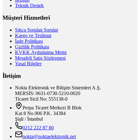
Teknik Destek
Müşteri Hizmetleri
Sıkça Sorulan Sorular
Kargo ve Teslimat
İade Politikası
Gizlilik Politikası
KVKK Aydınlatma Metni
Mesafeli Satış Sözleşmesi
Yasal Bilgiler
İletişim
Nokta Elektronik ve Bilişim Sistemleri A.Ş.
MERSİS: 0631-0730-5210-0020
Ticaret Sicil No: 555138-0
Perpa Ticaret Merkezi B Blok
Kat 8 No.906 P.K. 34384
Şişli / İstanbul
0212 222 87 80
nokta@noktaelektronik.net