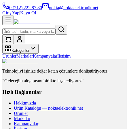
0 (212) 222 87 80
nokta@noktaelektronik.net
Giriş Yap
|
Kayıt Ol
Kategoriler
Ürünler
Markalar
Kampanyalar
İletişim
Teknolojiyi işinize değer katan çözümlere dönüştürüyoruz.
“Geleceğin altyapısını birlikte inşa ediyoruz”
Hızlı Bağlantılar
Hakkımızda
Ürün Kataloğu — noktaelektronik.net
Ürünler
Markalar
Kampanyalar
İletişim