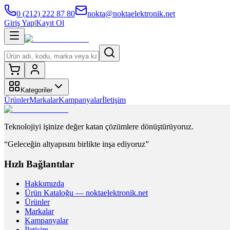
0 (212) 222 87 80
nokta@noktaelektronik.net
Giriş Yap
|
Kayıt Ol
Kategoriler
Ürünler
Markalar
Kampanyalar
İletişim
Teknolojiyi işinize değer katan çözümlere dönüştürüyoruz.
“Geleceğin altyapısını birlikte inşa ediyoruz”
Hızlı Bağlantılar
Hakkımızda
Ürün Kataloğu — noktaelektronik.net
Ürünler
Markalar
Kampanyalar
İletişim