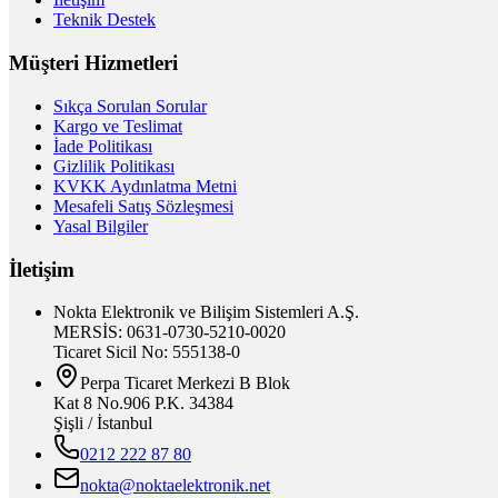
Teknik Destek
Müşteri Hizmetleri
Sıkça Sorulan Sorular
Kargo ve Teslimat
İade Politikası
Gizlilik Politikası
KVKK Aydınlatma Metni
Mesafeli Satış Sözleşmesi
Yasal Bilgiler
İletişim
Nokta Elektronik ve Bilişim Sistemleri A.Ş.
MERSİS: 0631-0730-5210-0020
Ticaret Sicil No: 555138-0
Perpa Ticaret Merkezi B Blok
Kat 8 No.906 P.K. 34384
Şişli / İstanbul
0212 222 87 80
nokta@noktaelektronik.net