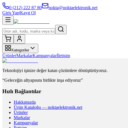
0 (212) 222 87 80
nokta@noktaelektronik.net
Giriş Yap
|
Kayıt Ol
Kategoriler
Ürünler
Markalar
Kampanyalar
İletişim
Teknolojiyi işinize değer katan çözümlere dönüştürüyoruz.
“Geleceğin altyapısını birlikte inşa ediyoruz”
Hızlı Bağlantılar
Hakkımızda
Ürün Kataloğu — noktaelektronik.net
Ürünler
Markalar
Kampanyalar
İletişim