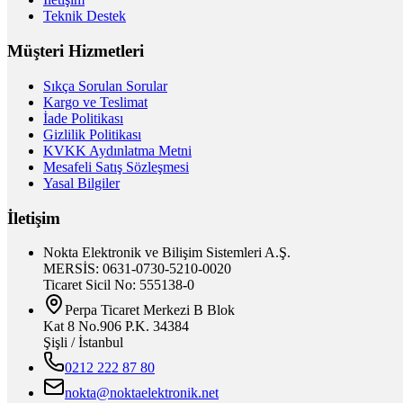
Teknik Destek
Müşteri Hizmetleri
Sıkça Sorulan Sorular
Kargo ve Teslimat
İade Politikası
Gizlilik Politikası
KVKK Aydınlatma Metni
Mesafeli Satış Sözleşmesi
Yasal Bilgiler
İletişim
Nokta Elektronik ve Bilişim Sistemleri A.Ş.
MERSİS: 0631-0730-5210-0020
Ticaret Sicil No: 555138-0
Perpa Ticaret Merkezi B Blok
Kat 8 No.906 P.K. 34384
Şişli / İstanbul
0212 222 87 80
nokta@noktaelektronik.net