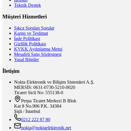
Teknik Destek
Müşteri Hizmetleri
Sıkça Sorulan Sorular
Kargo ve Teslimat
İade Politikası
Gizlilik Politikası
KVKK Aydınlatma Metni
Mesafeli Satış Sözleşmesi
Yasal Bilgiler
İletişim
Nokta Elektronik ve Bilişim Sistemleri A.Ş.
MERSİS: 0631-0730-5210-0020
Ticaret Sicil No: 555138-0
Perpa Ticaret Merkezi B Blok
Kat 8 No.906 P.K. 34384
Şişli / İstanbul
0212 222 87 80
nokta@noktaelektronik.net