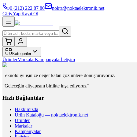
0 (212) 222 87 80
nokta@noktaelektronik.net
Giriş Yap
|
Kayıt Ol
Kategoriler
Ürünler
Markalar
Kampanyalar
İletişim
Teknolojiyi işinize değer katan çözümlere dönüştürüyoruz.
“Geleceğin altyapısını birlikte inşa ediyoruz”
Hızlı Bağlantılar
Hakkımızda
Ürün Kataloğu — noktaelektronik.net
Ürünler
Markalar
Kampanyalar
İletişim