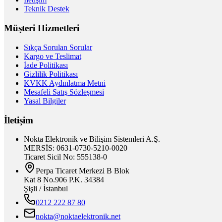
Teknik Destek
Müşteri Hizmetleri
Sıkça Sorulan Sorular
Kargo ve Teslimat
İade Politikası
Gizlilik Politikası
KVKK Aydınlatma Metni
Mesafeli Satış Sözleşmesi
Yasal Bilgiler
İletişim
Nokta Elektronik ve Bilişim Sistemleri A.Ş.
MERSİS: 0631-0730-5210-0020
Ticaret Sicil No: 555138-0
Perpa Ticaret Merkezi B Blok
Kat 8 No.906 P.K. 34384
Şişli / İstanbul
0212 222 87 80
nokta@noktaelektronik.net