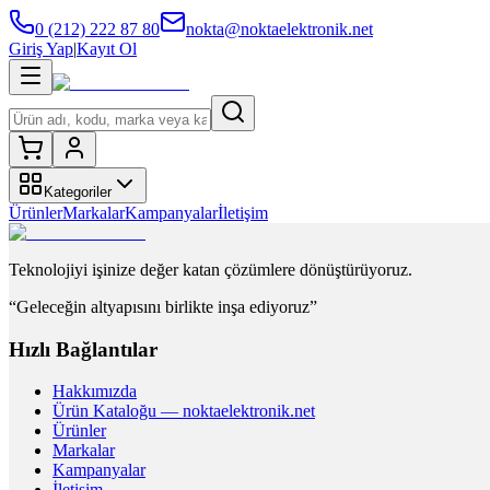
0 (212) 222 87 80
nokta@noktaelektronik.net
Giriş Yap
|
Kayıt Ol
Kategoriler
Ürünler
Markalar
Kampanyalar
İletişim
Teknolojiyi işinize değer katan çözümlere dönüştürüyoruz.
“Geleceğin altyapısını birlikte inşa ediyoruz”
Hızlı Bağlantılar
Hakkımızda
Ürün Kataloğu — noktaelektronik.net
Ürünler
Markalar
Kampanyalar
İletişim