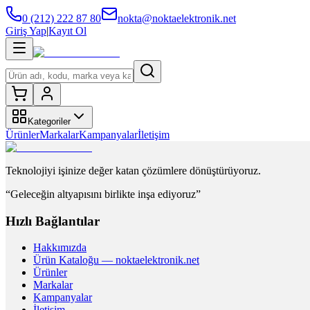
0 (212) 222 87 80
nokta@noktaelektronik.net
Giriş Yap
|
Kayıt Ol
Kategoriler
Ürünler
Markalar
Kampanyalar
İletişim
Teknolojiyi işinize değer katan çözümlere dönüştürüyoruz.
“Geleceğin altyapısını birlikte inşa ediyoruz”
Hızlı Bağlantılar
Hakkımızda
Ürün Kataloğu — noktaelektronik.net
Ürünler
Markalar
Kampanyalar
İletişim