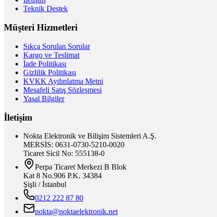
Teknik Destek
Müşteri Hizmetleri
Sıkça Sorulan Sorular
Kargo ve Teslimat
İade Politikası
Gizlilik Politikası
KVKK Aydınlatma Metni
Mesafeli Satış Sözleşmesi
Yasal Bilgiler
İletişim
Nokta Elektronik ve Bilişim Sistemleri A.Ş.
MERSİS: 0631-0730-5210-0020
Ticaret Sicil No: 555138-0
Perpa Ticaret Merkezi B Blok
Kat 8 No.906 P.K. 34384
Şişli / İstanbul
0212 222 87 80
nokta@noktaelektronik.net