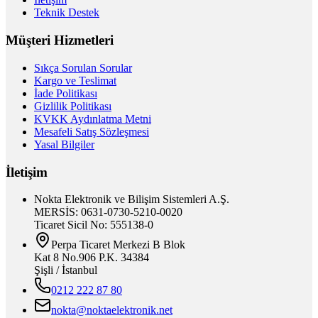
Teknik Destek
Müşteri Hizmetleri
Sıkça Sorulan Sorular
Kargo ve Teslimat
İade Politikası
Gizlilik Politikası
KVKK Aydınlatma Metni
Mesafeli Satış Sözleşmesi
Yasal Bilgiler
İletişim
Nokta Elektronik ve Bilişim Sistemleri A.Ş.
MERSİS: 0631-0730-5210-0020
Ticaret Sicil No: 555138-0
Perpa Ticaret Merkezi B Blok
Kat 8 No.906 P.K. 34384
Şişli / İstanbul
0212 222 87 80
nokta@noktaelektronik.net