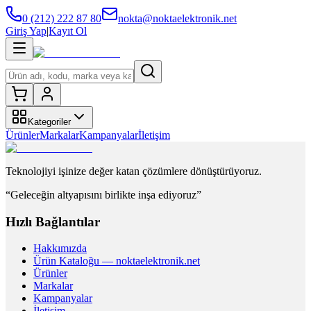
0 (212) 222 87 80
nokta@noktaelektronik.net
Giriş Yap
|
Kayıt Ol
Kategoriler
Ürünler
Markalar
Kampanyalar
İletişim
Teknolojiyi işinize değer katan çözümlere dönüştürüyoruz.
“Geleceğin altyapısını birlikte inşa ediyoruz”
Hızlı Bağlantılar
Hakkımızda
Ürün Kataloğu — noktaelektronik.net
Ürünler
Markalar
Kampanyalar
İletişim