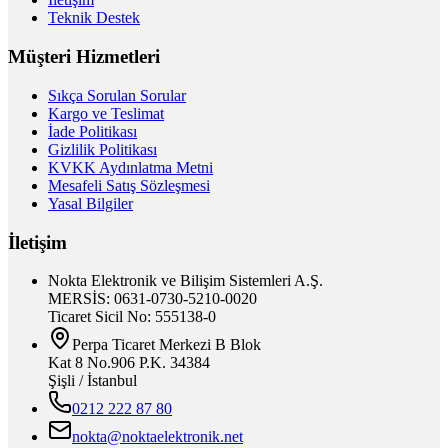
Teknik Destek
Müşteri Hizmetleri
Sıkça Sorulan Sorular
Kargo ve Teslimat
İade Politikası
Gizlilik Politikası
KVKK Aydınlatma Metni
Mesafeli Satış Sözleşmesi
Yasal Bilgiler
İletişim
Nokta Elektronik ve Bilişim Sistemleri A.Ş.
MERSİS: 0631-0730-5210-0020
Ticaret Sicil No: 555138-0
Perpa Ticaret Merkezi B Blok
Kat 8 No.906 P.K. 34384
Şişli / İstanbul
0212 222 87 80
nokta@noktaelektronik.net