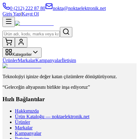
0 (212) 222 87 80
nokta@noktaelektronik.net
Giriş Yap
|
Kayıt Ol
Kategoriler
Ürünler
Markalar
Kampanyalar
İletişim
Teknolojiyi işinize değer katan çözümlere dönüştürüyoruz.
“Geleceğin altyapısını birlikte inşa ediyoruz”
Hızlı Bağlantılar
Hakkımızda
Ürün Kataloğu — noktaelektronik.net
Ürünler
Markalar
Kampanyalar
İletişim