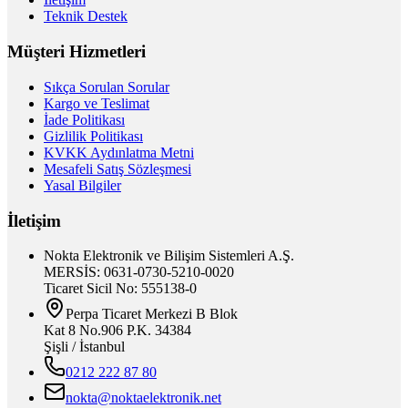
Teknik Destek
Müşteri Hizmetleri
Sıkça Sorulan Sorular
Kargo ve Teslimat
İade Politikası
Gizlilik Politikası
KVKK Aydınlatma Metni
Mesafeli Satış Sözleşmesi
Yasal Bilgiler
İletişim
Nokta Elektronik ve Bilişim Sistemleri A.Ş.
MERSİS: 0631-0730-5210-0020
Ticaret Sicil No: 555138-0
Perpa Ticaret Merkezi B Blok
Kat 8 No.906 P.K. 34384
Şişli / İstanbul
0212 222 87 80
nokta@noktaelektronik.net