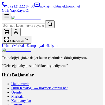
0 (212) 222 87 80
nokta@noktaelektronik.net
Giriş Yap
|
Kayıt Ol
Kategoriler
Ürünler
Markalar
Kampanyalar
İletişim
Teknolojiyi işinize değer katan çözümlere dönüştürüyoruz.
“Geleceğin altyapısını birlikte inşa ediyoruz”
Hızlı Bağlantılar
Hakkımızda
Ürün Kataloğu — noktaelektronik.net
Ürünler
Markalar
Kampanyalar
İletişim