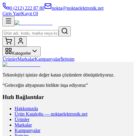
0 (212) 222 87 80
nokta@noktaelektronik.net
Giriş Yap
|
Kayıt Ol
Kategoriler
Ürünler
Markalar
Kampanyalar
İletişim
Teknolojiyi işinize değer katan çözümlere dönüştürüyoruz.
“Geleceğin altyapısını birlikte inşa ediyoruz”
Hızlı Bağlantılar
Hakkımızda
Ürün Kataloğu — noktaelektronik.net
Ürünler
Markalar
Kampanyalar
İletişim