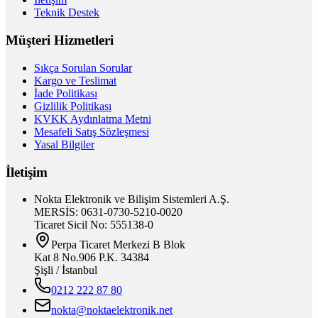
Teknik Destek
Müşteri Hizmetleri
Sıkça Sorulan Sorular
Kargo ve Teslimat
İade Politikası
Gizlilik Politikası
KVKK Aydınlatma Metni
Mesafeli Satış Sözleşmesi
Yasal Bilgiler
İletişim
Nokta Elektronik ve Bilişim Sistemleri A.Ş.
MERSİS: 0631-0730-5210-0020
Ticaret Sicil No: 555138-0
Perpa Ticaret Merkezi B Blok
Kat 8 No.906 P.K. 34384
Şişli / İstanbul
0212 222 87 80
nokta@noktaelektronik.net