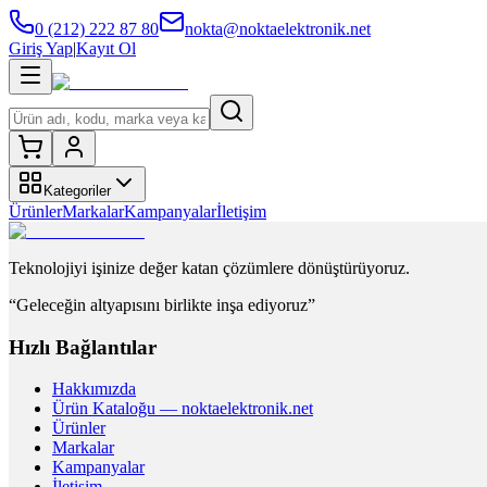
0 (212) 222 87 80
nokta@noktaelektronik.net
Giriş Yap
|
Kayıt Ol
Kategoriler
Ürünler
Markalar
Kampanyalar
İletişim
Teknolojiyi işinize değer katan çözümlere dönüştürüyoruz.
“Geleceğin altyapısını birlikte inşa ediyoruz”
Hızlı Bağlantılar
Hakkımızda
Ürün Kataloğu — noktaelektronik.net
Ürünler
Markalar
Kampanyalar
İletişim