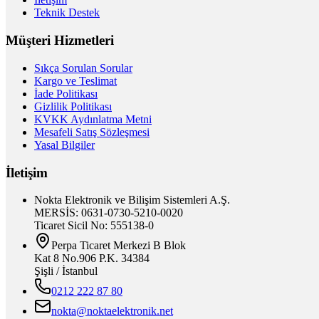
Teknik Destek
Müşteri Hizmetleri
Sıkça Sorulan Sorular
Kargo ve Teslimat
İade Politikası
Gizlilik Politikası
KVKK Aydınlatma Metni
Mesafeli Satış Sözleşmesi
Yasal Bilgiler
İletişim
Nokta Elektronik ve Bilişim Sistemleri A.Ş.
MERSİS: 0631-0730-5210-0020
Ticaret Sicil No: 555138-0
Perpa Ticaret Merkezi B Blok
Kat 8 No.906 P.K. 34384
Şişli / İstanbul
0212 222 87 80
nokta@noktaelektronik.net