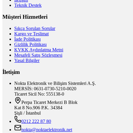
Teknik Destek
Müşteri Hizmetleri
Sıkça Sorulan Sorular
Kargo ve Teslimat
İade Politikası
Gizlilik Politikası
KVKK Aydınlatma Metni
Mesafeli Satış Sözleşmesi
Yasal Bilgiler
İletişim
Nokta Elektronik ve Bilişim Sistemleri A.Ş.
MERSİS: 0631-0730-5210-0020
Ticaret Sicil No: 555138-0
Perpa Ticaret Merkezi B Blok
Kat 8 No.906 P.K. 34384
Şişli / İstanbul
0212 222 87 80
nokta@noktaelektronik.net