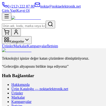
0 (212) 222 87 80
nokta@noktaelektronik.net
Giriş Yap
|
Kayıt Ol
Kategoriler
Ürünler
Markalar
Kampanyalar
İletişim
Teknolojiyi işinize değer katan çözümlere dönüştürüyoruz.
“Geleceğin altyapısını birlikte inşa ediyoruz”
Hızlı Bağlantılar
Hakkımızda
Ürün Kataloğu — noktaelektronik.net
Ürünler
Markalar
Kampanyalar
İletişim