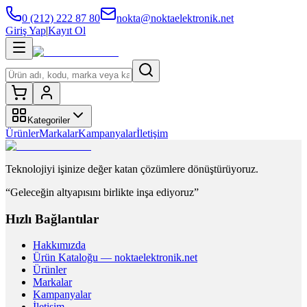
0 (212) 222 87 80
nokta@noktaelektronik.net
Giriş Yap
|
Kayıt Ol
Kategoriler
Ürünler
Markalar
Kampanyalar
İletişim
Teknolojiyi işinize değer katan çözümlere dönüştürüyoruz.
“Geleceğin altyapısını birlikte inşa ediyoruz”
Hızlı Bağlantılar
Hakkımızda
Ürün Kataloğu — noktaelektronik.net
Ürünler
Markalar
Kampanyalar
İletişim