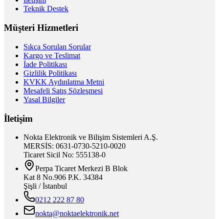
Teknik Destek
Müşteri Hizmetleri
Sıkça Sorulan Sorular
Kargo ve Teslimat
İade Politikası
Gizlilik Politikası
KVKK Aydınlatma Metni
Mesafeli Satış Sözleşmesi
Yasal Bilgiler
İletişim
Nokta Elektronik ve Bilişim Sistemleri A.Ş.
MERSİS: 0631-0730-5210-0020
Ticaret Sicil No: 555138-0
Perpa Ticaret Merkezi B Blok
Kat 8 No.906 P.K. 34384
Şişli / İstanbul
0212 222 87 80
nokta@noktaelektronik.net