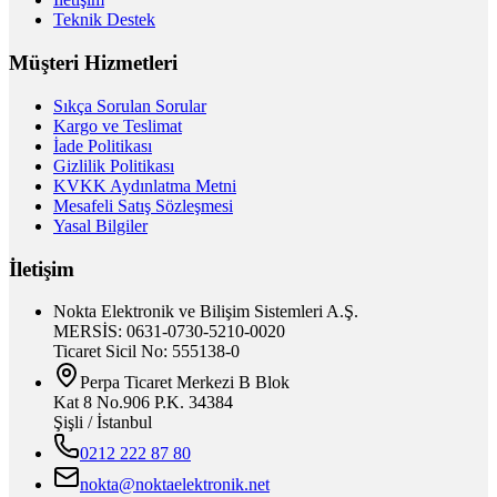
Teknik Destek
Müşteri Hizmetleri
Sıkça Sorulan Sorular
Kargo ve Teslimat
İade Politikası
Gizlilik Politikası
KVKK Aydınlatma Metni
Mesafeli Satış Sözleşmesi
Yasal Bilgiler
İletişim
Nokta Elektronik ve Bilişim Sistemleri A.Ş.
MERSİS: 0631-0730-5210-0020
Ticaret Sicil No: 555138-0
Perpa Ticaret Merkezi B Blok
Kat 8 No.906 P.K. 34384
Şişli / İstanbul
0212 222 87 80
nokta@noktaelektronik.net