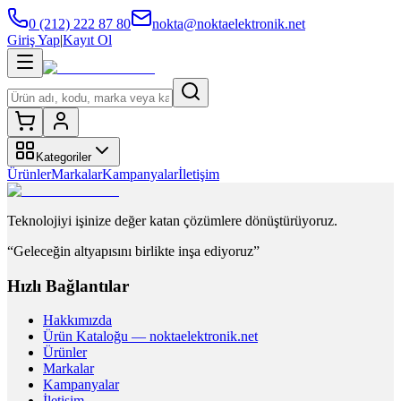
0 (212) 222 87 80
nokta@noktaelektronik.net
Giriş Yap
|
Kayıt Ol
Kategoriler
Ürünler
Markalar
Kampanyalar
İletişim
Teknolojiyi işinize değer katan çözümlere dönüştürüyoruz.
“Geleceğin altyapısını birlikte inşa ediyoruz”
Hızlı Bağlantılar
Hakkımızda
Ürün Kataloğu — noktaelektronik.net
Ürünler
Markalar
Kampanyalar
İletişim