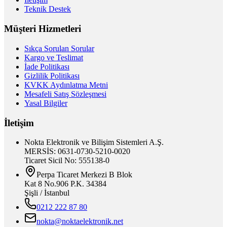
Teknik Destek
Müşteri Hizmetleri
Sıkça Sorulan Sorular
Kargo ve Teslimat
İade Politikası
Gizlilik Politikası
KVKK Aydınlatma Metni
Mesafeli Satış Sözleşmesi
Yasal Bilgiler
İletişim
Nokta Elektronik ve Bilişim Sistemleri A.Ş.
MERSİS: 0631-0730-5210-0020
Ticaret Sicil No: 555138-0
Perpa Ticaret Merkezi B Blok
Kat 8 No.906 P.K. 34384
Şişli / İstanbul
0212 222 87 80
nokta@noktaelektronik.net