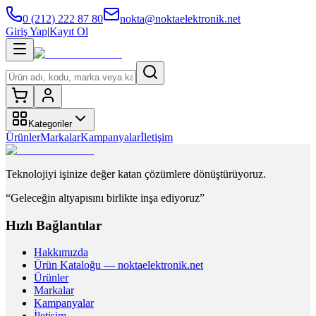
0 (212) 222 87 80
nokta@noktaelektronik.net
Giriş Yap
|
Kayıt Ol
Kategoriler
Ürünler
Markalar
Kampanyalar
İletişim
Teknolojiyi işinize değer katan çözümlere dönüştürüyoruz.
“Geleceğin altyapısını birlikte inşa ediyoruz”
Hızlı Bağlantılar
Hakkımızda
Ürün Kataloğu — noktaelektronik.net
Ürünler
Markalar
Kampanyalar
İletişim